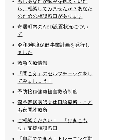
もしあなたが悩みを抱えていた
ら、相談してみませんか？あなた
のための相談窓口があります
寄居町内のAED設置状況につい
て
令和8年度保健事業計画を発行し
ました
救急医療情報
「聞こえ」のセルフチェックをし
てみましょう！
予防接種健康被害救済制度
深谷寄居医師会休日診療所・こど
も夜間診療所
ご相談ください！ 「ひきこも
り」支援相談窓口
『自宅でできる！トレーニング動