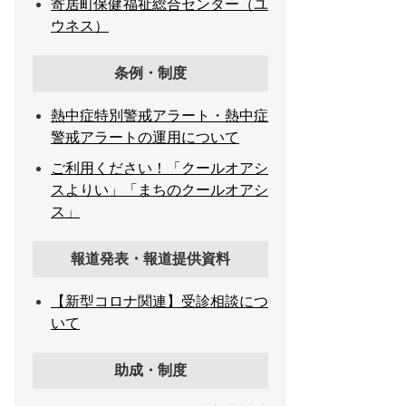
寄居町保健福祉総合センター（ユ
ウネス）
条例・制度
熱中症特別警戒アラート・熱中症
警戒アラートの運用について
ご利用ください！「クールオアシ
スよりい」「まちのクールオアシ
ス」
報道発表・報道提供資料
【新型コロナ関連】受診相談につ
いて
助成・制度