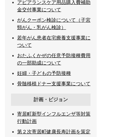
アピアランスケア用品購入費補助
金交付事業について
がんクーポン検診について（子宮
頸がん・乳がん検診）
若年がん患者在宅療養支援事業に
ついて
おたふくかぜの任意予防接種費用
の一部助成について
妊婦・子どもの予防接種
骨髄移植ドナー支援事業について
計画・ビジョン
寄居町新型インフルエンザ等対策
行動計画
第２次寄居町健康長寿計画を策定