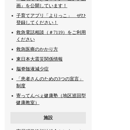
画』を公開しています！
子育てアプリ「よりっこ」 ぜひ
登録してください！
救急電話相談（＃7119）をご利用
ください
救急医療のかかり方
東日本大震災関係情報
脳脊髄液減少症
「患者さんのための3つの宣言」
制度
寄ってんべぇ健康塾（地区巡回型
健康教室）
施設