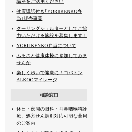
講座をご活用ください
​健康講話付き｢YORIIKENKO弁
当｣販売事業
クーリングシェルターとしてご協
力いただける施設を募集します！
YORII KENKO弁当について
ふるさと健康体操に参加してみま
せんか
楽しく歩いて健康に！コバトン
ALKOOマイレージ
相談窓口
休日・夜間の眼科・耳鼻咽喉科診
療、処方せん調剤対応可能な薬局
のご案内