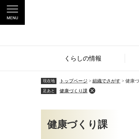
ペ
メ
Menu
ー
ニ
ジ
ュ
の
ー
先
を
頭
飛
で
ば
す。
し
くらしの情報
て
本
文
現在地
トップページ
>
組織でさがす
>
健康
へ
足あと
健康づくり課
本
文
健康づくり課