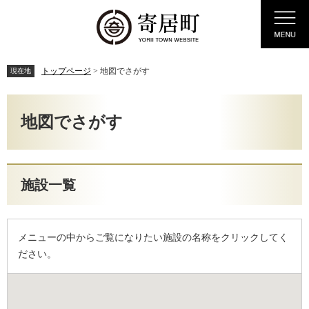
ペ
メ
Menu
ー
ニ
ジ
ュ
の
ー
先
を
トップページ
>
地図でさがす
現在地
頭
飛
で
ば
本
す。
し
文
地図でさがす
て
本
文
へ
施設一覧
メニューの中からご覧になりたい施設の名称をクリックしてく
ださい。