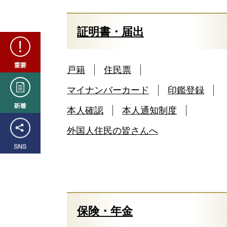
証明書・届出
重
要
戸籍
住民票
新
マイナンバーカード
印鑑登録
着
本人確認
本人通知制度
SNS
外国人住民の皆さんへ
保険・年金