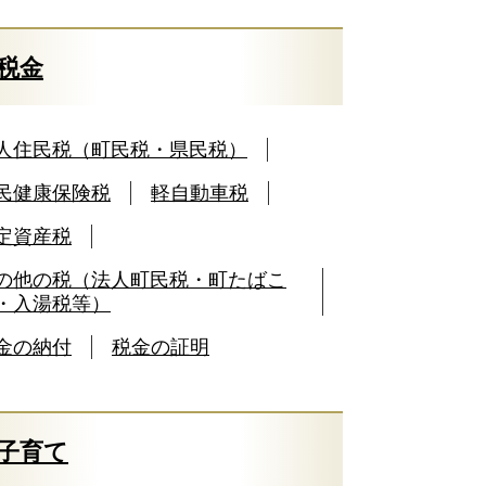
税金
人住民税（町民税・県民税）
民健康保険税
軽自動車税
定資産税
の他の税（法人町民税・町たばこ
・入湯税等）
金の納付
税金の証明
子育て