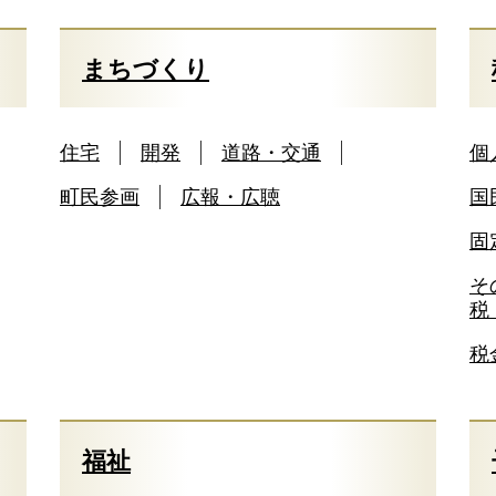
まちづくり
住宅
開発
道路・交通
個
町民参画
広報・広聴
国
固
そ
税
税
福祉