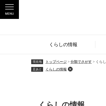
ペ
メ
Menu
ー
ニ
ジ
ュ
の
ー
先
を
頭
飛
で
ば
す。
し
くらしの情報
て
本
文
現在地
トップページ
>
分類でさがす
>
くら
へ
足あと
くらしの情報
本
文
くらしの情報