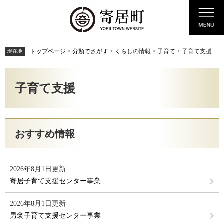
ペ
メ
Menu
ー
ニ
ジ
ュ
の
ー
先
を
トップページ
>
分類でさがす
>
くらしの情報
>
子育て
>
子育て支援
現在地
頭
飛
で
ば
本
す。
し
文
子育て支援
て
本
文
へ
おすすめ情報
2026年8月1日更新
寄居子育て支援センター事業
2026年8月1日更新
男衾子育て支援センター事業