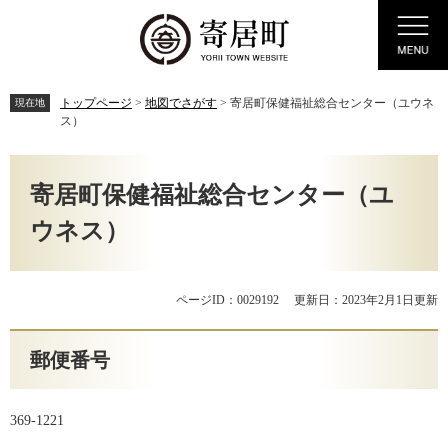
ペ
メ
Menu
ー
ニ
ジ
ュ
の
ー
先
を
トップページ
>
地図でさがす
>
寄居町保健福祉総合センター（ユウネ
現在地
頭
飛
ス）
で
ば
す。
し
本
て
文
寄居町保健福祉総合センター（ユ
本
文
ウネス）
へ
ページID：0029192
更新日：2023年2月1日更新
郵便番号
369-1221