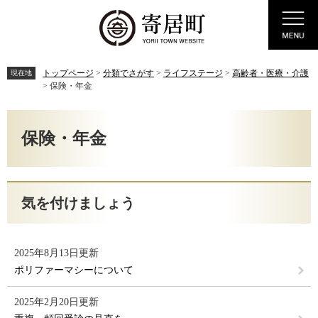
ペ
メ
Menu
ー
ニ
ジ
ュ
の
ー
先
を
トップページ
>
分類でさがす
>
ライフステージ
>
高齢者・医療・介護
現在地
頭
飛
>
保険・年金
で
ば
す。
し
本
て
文
保険・年金
本
文
へ
気を付けましょう
2025年8月13日更新
ポリファーマシーについて
2025年2月20日更新