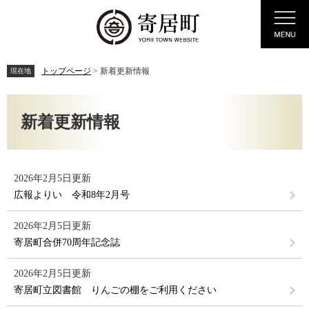
ペ
メ
Menu
ー
ニ
ジ
ュ
の
ー
先
を
トップページ
>
新着更新情報
現在地
頭
飛
で
ば
本
す。
し
文
新着更新情報
て
本
文
へ
2026年2月5日更新
広報よりい 令和8年2月号
2026年2月5日更新
寄居町合併70周年記念誌
2026年2月5日更新
寄居町立図書館 りんごの棚をご利用ください