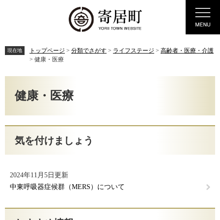
ペ
メ
Menu
ー
ニ
ジ
ュ
の
ー
先
を
トップページ
>
分類でさがす
>
ライフステージ
>
高齢者・医療・介護
現在地
頭
飛
>
健康・医療
で
ば
す。
し
本
て
文
健康・医療
本
文
へ
気を付けましょう
2024年11月5日更新
中東呼吸器症候群（MERS）について