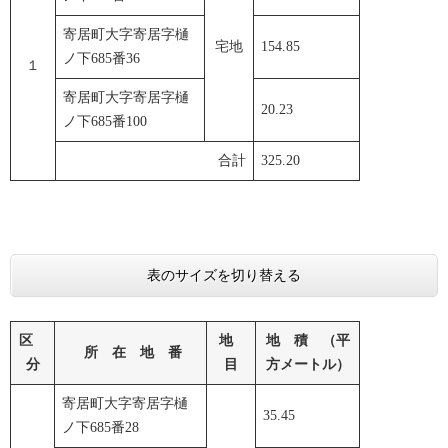
寄居町大字寄居字樋
宅地
154.85
ノ下685番36
１
寄居町大字寄居字樋
20.23
ノ下685番100
合計
325.20
表のサイズを切り替える
区
地
地 積 （平
所 在 地 番
分
目
方メートル）
寄居町大字寄居字樋
35.45
ノ下685番28