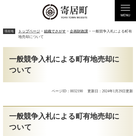
ペ
メ
Menu
ー
ニ
ジ
ュ
の
ー
先
を
トップページ
>
組織でさがす
>
企画財政課
>
一般競争入札による町有
現在地
頭
飛
地売却について
で
ば
す。
し
本
て
文
一般競争入札による町有地売却に
本
文
ついて
へ
ページID：0032190
更新日：2024年1月29日更新
一般競争入札による町有地売却に
ついて