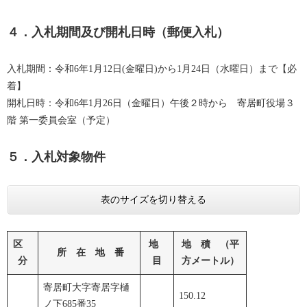
４．入札期間及び開札日時（郵便入札）
入札期間：令和6年1月12日(金曜日)から1月24日（水曜日）まで【必
着】
開札日時：令和6年1月26日（金曜日）午後２時から 寄居町役場３
階 第一委員会室（予定）​
５．入札対象物件
表のサイズを切り替える
区
地
地 積 （平
所 在 地 番
分
目
方メートル）
寄居町大字寄居字樋
150.12
ノ下685番35