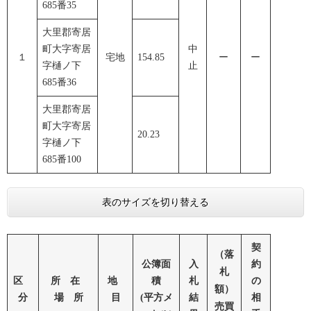
685番35
大里郡寄居
町大字寄居
中
１
宅地
154.85
ー
ー
字樋ノ下
止
685番36
大里郡寄居
町大字寄居
20.23
字樋ノ下
685番100
表のサイズを切り替える
契
（落
公簿面
入
約
札
区
所 在
地
積
札
の
額）
分
場 所
目
(平方メ
結
相
売買