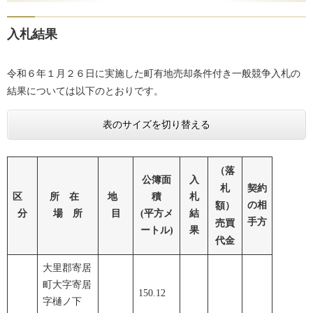
入札結果
令和６年１月２６日に実施した町有地売却条件付き一般競争入札の
結果については以下のとおりです。
表のサイズを切り替える
（落
公簿面
入
札
契約
区
所 在
地
積
札
の相
額）
分
場 所
目
(平方メ
結
手方
売買
ートル)
果
代金
大里郡寄居
町大字寄居
150.12
字樋ノ下