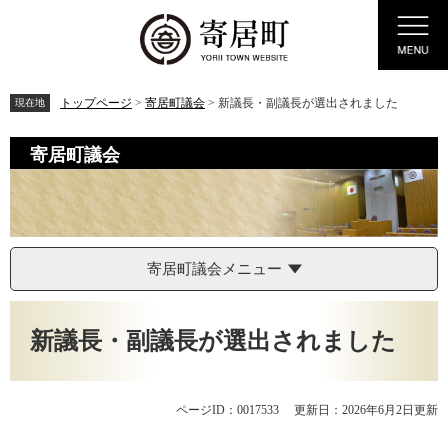
ペ
メ
Menu
ー
ニ
ジ
ュ
の
ー
先
を
トップページ
>
寄居町議会
>
新議長・副議長が選出されました
現在地
頭
飛
で
ば
寄居町議会
す。
し
て
本
文
へ
寄居町議会メニュー
本
文
新議長・副議長が選出されました
ページID：0017533
更新日：2026年6月2日更新