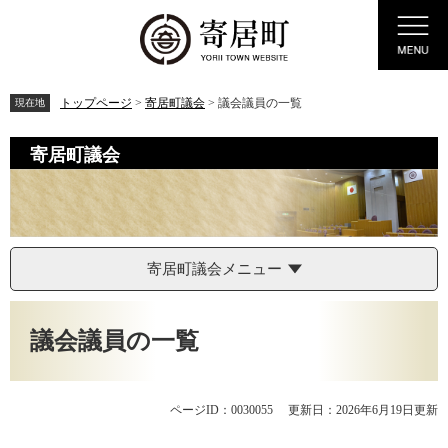
ペ
メ
Menu
ー
ニ
ジ
ュ
の
ー
先
を
トップページ
>
寄居町議会
>
議会議員の一覧
現在地
頭
飛
で
ば
寄居町議会
す。
し
て
本
文
へ
寄居町議会メニュー
本
文
議会議員の一覧
ページID：0030055
更新日：2026年6月19日更新