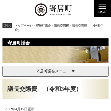
ペ
メ
Menu
ー
ニ
ジ
ュ
の
ー
先
を
トップページ
>
寄居町議会
>
議長交際費
>
議長交際費 （令和3年
現在地
頭
飛
度）
で
ば
す。
し
寄居町議会
て
本
文
へ
寄居町議会メニュー
本
文
議長交際費 （令和3年度）
2022年4月15日更新