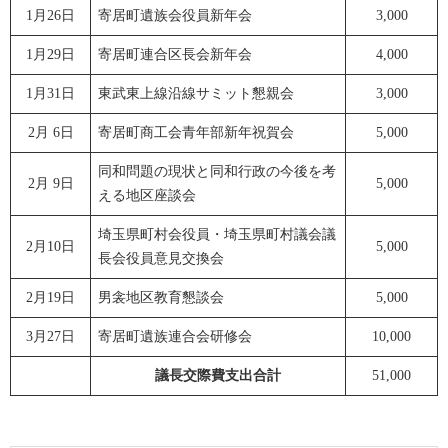
1月26日
寄居町遺族会役員新年会
3,000
1月29日
寄居町連合区長会新年会
4,000
1月31日
東武東上線沿線サミット懇親会
3,000
2月 6日
寄居町商工会青年部新年祝賀会
5,000
同和問題の現状と同和行政の今後を考
2月 9日
5,000
える地区座談会
埼玉県町村会役員・埼玉県町村議会議
2月10日
5,000
長会役員意見交換会
2月19日
男衾地区教育懇談会
5,000
3月27日
寄居町遺族連合会研修会
10,000
議長交際費支出合計
51,000