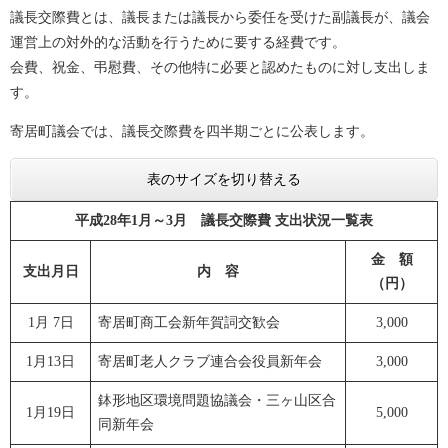
議長交際費とは、議長または議長から委任を受けた副議長が、議会
運営上の対外的な活動を行うために要する経費です。
会費、祝金、弔慰費、その他特に必要と認めたものに対し支出しま
す。
寄居町議会では、議長交際費を四半期ごとに公表します。
表のサイズを切り替える
平成28年1月～3月 議長交際費 支出状況一覧表
金 額
支出月日
内 容
（円）
1月 7日
寄居町商工会新年賀詞交歓会
3,000
1月13日
寄居町老人クラブ連合会役員新年会
3,000
鉢形地区環境問題協議会・三ヶ山区合
1月19日
5,000
同新年会