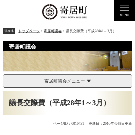
ペ
メ
Menu
ー
ニ
ジ
ュ
の
ー
先
を
トップページ
>
寄居町議会
>
議長交際費（平成28年1～3月）
現在地
頭
飛
で
ば
寄居町議会
す。
し
て
本
文
へ
寄居町議会メニュー
本
文
議長交際費（平成28年1～3月）
ページID：0010431
更新日：2016年4月8日更新