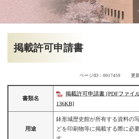
本
文
掲載許可申請書
ページID：0017459
更新
掲載許可申請書 [PDFファイ
書類名
136KB]
鉢形城歴史館が所有する資料の
用途
どを印刷物等に掲載する際に必
す。