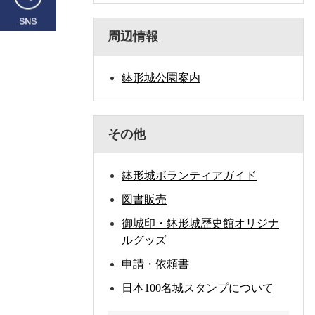
周辺情報
鉢形城公園案内
その他
鉢形城ボランティアガイド
図書販売
御城印・鉢形城歴史館オリジナ
ルグッズ
申請・依頼書
日本100名城スタンプについて