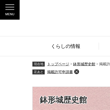
ペ
メ
Menu
ー
ニ
ジ
ュ
の
ー
先
を
頭
飛
で
ば
す。
し
くらしの情報
て
本
文
現在地
トップページ
>
鉢形城歴史館
>
掲載
へ
足あと
掲載許可申請書
鉢形城歴史館