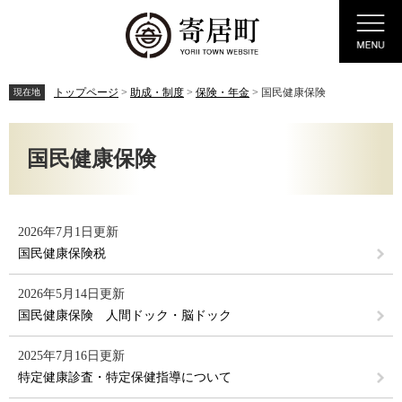
ペ
メ
Menu
ー
ニ
ジ
ュ
の
ー
先
を
トップページ
>
助成・制度
>
保険・年金
>
国民健康保険
現在地
頭
飛
で
ば
本
す。
し
文
国民健康保険
て
本
文
へ
2026年7月1日更新
国民健康保険税
2026年5月14日更新
国民健康保険 人間ドック・脳ドック
2025年7月16日更新
特定健康診査・特定保健指導について