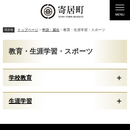
ペ
メ
Menu
ー
ニ
ジ
ュ
の
ー
先
を
トップページ
>
申請・届出
>
教育・生涯学習・スポーツ
現在地
頭
飛
で
ば
本
す。
し
文
教育・生涯学習・スポーツ
て
本
文
へ
学校教育
生涯学習