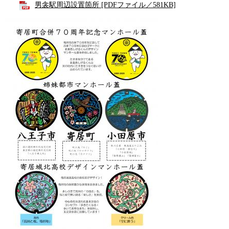
男衾駅周辺設置箇所 [PDFファイル／581KB]