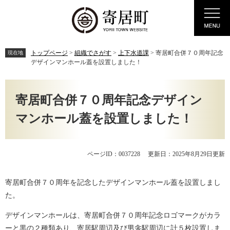
ペ
メ
Menu
ー
ニ
ジ
ュ
の
ー
先
を
トップページ
>
組織でさがす
>
上下水道課
>
寄居町合併７０周年記念
現在地
頭
飛
デザインマンホール蓋を設置しました！
で
ば
す。
し
本
て
文
寄居町合併７０周年記念デザイン
本
文
マンホール蓋を設置しました！
へ
ページID：0037228
更新日：2025年8月29日更新
寄居町合併７０周年を記念したデザインマンホール蓋を設置しまし
た。
デザインマンホールは、寄居町合併７０周年記念ロゴマークがカラ
ーと黒の２種類あり、寄居駅周辺及び男衾駅周辺に計５枚設置しま