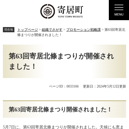
ペ
メ
Menu
ー
ニ
ジ
ュ
の
ー
先
を
トップページ
>
組織でさがす
>
プロモーション戦略課
>
第63回寄居北
現在地
頭
飛
條まつりが開催されました！
で
ば
す。
し
本
て
文
第63回寄居北條まつりが開催され
本
文
ました！
へ
ページID：0033166
更新日：2024年5月12日更新
第63回寄居北條まつり開催されました！
5月7日に、第63回寄居北條まつりが開催されました。天候にも恵ま