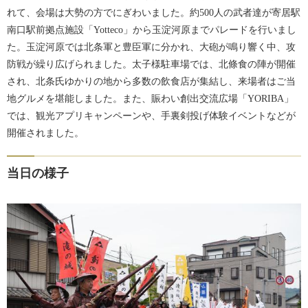
れて、会場は大勢の方でにぎわいました。約500人の武者達が寄居駅
南口駅前拠点施設「Yotteco」から玉淀河原までパレードを行いまし
た。玉淀河原では北条軍と豊臣軍に分かれ、大砲が鳴り響く中、攻
防戦が繰り広げられました。太子様駐車場では、北條食の陣が開催
され、北条氏ゆかりの地から多数の飲食店が集結し、来場者はご当
地グルメを堪能しました。また、賑わい創出交流広場「YORIBA」
では、観光アプリキャンペーンや、手裏剣投げ体験イベントなどが
開催されました。
当日の様子