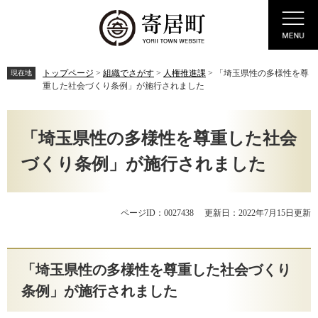
ペ
メ
Menu
ー
ニ
ジ
ュ
の
ー
先
を
トップページ
>
組織でさがす
>
人権推進課
>
「埼玉県性の多様性を尊
現在地
頭
飛
重した社会づくり条例」が施行されました
で
ば
す。
し
本
て
文
「埼玉県性の多様性を尊重した社会
本
文
づくり条例」が施行されました
へ
ページID：0027438
更新日：2022年7月15日更新
「埼玉県性の多様性を尊重した社会づくり
条例」が施行されました