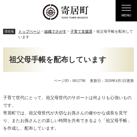
ペ
メ
Menu
ー
ニ
ジ
ュ
の
ー
先
を
トップページ
>
組織でさがす
>
子育て支援課
>
祖父母手帳を配布して
現在地
頭
飛
います
で
ば
す。
し
本
て
文
祖父母手帳を配布しています
本
文
へ
ページID：0012798
更新日：2020年4月1日更新
子育て世代にとって、祖父母世代のサポートは何よりも心強いもの
です。
寄居町では、祖父母世代が大切なお孫さんの健やかな成長を見守
り、またお孫さんとの楽しい時間を共有できるよう「祖父母手帳」
を作成し、配布しています。