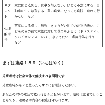
ネグ
家に閉じ込める、食事を与えない、ひどく不潔にする、自
レク
動車の中に放置する、重い病気になっても病院に連れて行
ト
かない など
言葉による脅し、無視、きょうだい間での差別的扱い、こ
心理
どもの目の前で家族に対して暴力をふるう（ドメスティッ
的虐
クバイオレンス：DV）、きょうだいに虐待行為を行う
待
など
まずは連絡１８９（いちはやく）
児童虐待は社会全体で解決すべき問題です
児童虐待かも？と思ったらすぐにお電話ください。
あなたの1本の電話で救われる子どもがいます。連絡は匿名で行うこ
ともでき、連絡者や内容の秘密は守られます。