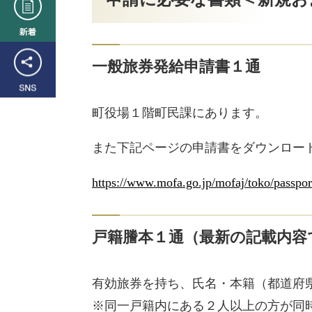
着
SNS
一般旅券発給申請書１通
町役場１階町民課​
にあります。
また下記ページの申請書をダウンロー
https://www.mofa.go.jp/mofaj/toko/passpo
戸籍
謄本１通
（最新の記載内容
有効旅券を持ち、氏名・本籍（都道府
※同一戸籍内にある２人以上の方が同