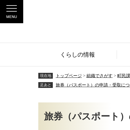
ペ
メ
Menu
ー
ニ
ジ
ュ
の
ー
先
を
頭
飛
で
ば
す。
し
くらしの情報
て
本
文
現在地
トップページ
>
組織でさがす
>
町民
へ
足あと
旅券（パスポート）の申請・受取につ
本
文
旅券（パスポート）