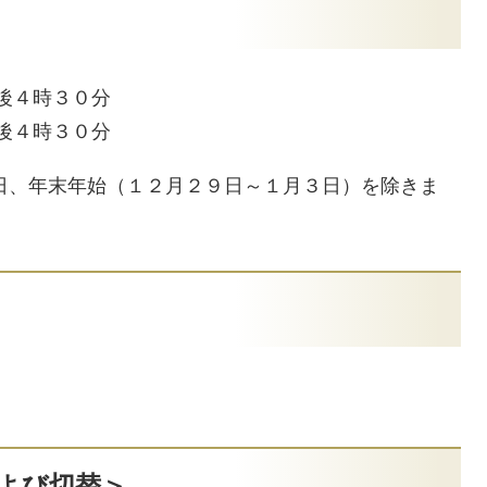
後４時３０分
～午後４時３０分
日、年末年始（１２月２９日～１月３日）を除きま
よび切替＞