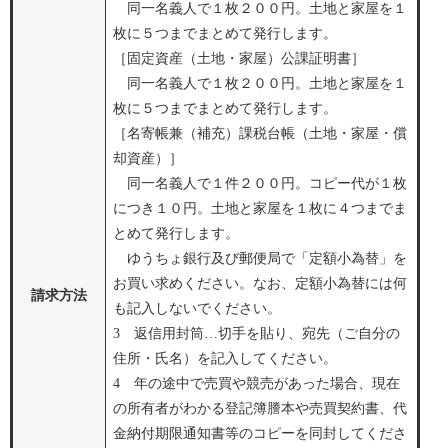
同一名義人で１枚２００円。土地と家屋を１
枚に５つまでまとめて発行します。
［固定資産（土地・家屋）公課証明書］
同一名義人で１枚２００円。土地と家屋を１
枚に５つまでまとめて発行します。
［名寄帳兼（補充）課税台帳（土地・家屋・償
却資産）］
同一名義人で１件２００円。コピー代が１枚
につき１０円。土地と家屋を１枚に４つまでま
とめて発行します。
ゆうちょ銀行及び郵便局で「定額小為替」を
お買い求めください。なお、定額小為替には何
請求方法
も記入しないでください。
3 返信用封筒…切手を貼り、宛先（ご自分の
住所・氏名）を記入してください。
4 年の途中で売買や競売があった場合、現在
の所有者がわかる登記簿謄本や売買契約書、代
金納付期限通知書等のコピーを同封してくださ