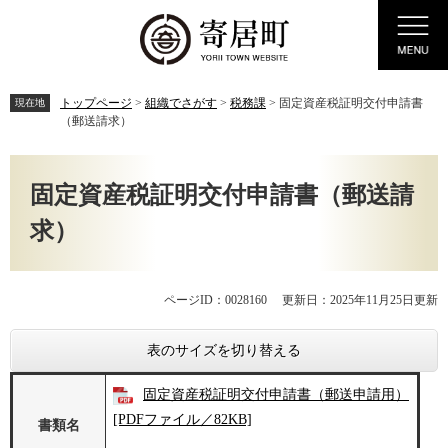
ペ
メ
Menu
ー
ニ
ジ
ュ
の
ー
先
を
トップページ
>
組織でさがす
>
税務課
>
固定資産税証明交付申請書
現在地
頭
飛
（郵送請求）
で
ば
す。
し
本
て
文
固定資産税証明交付申請書（郵送請
本
文
求）
へ
ページID：0028160
更新日：2025年11月25日更新
表のサイズを切り替える
固定資産税証明交付申請書（郵送申請用）
[PDFファイル／82KB]
書類名