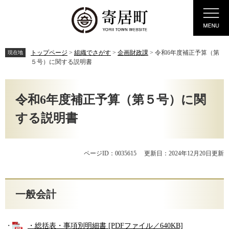
ペ
メ
Menu
ー
ニ
ジ
ュ
の
ー
先
を
トップページ
>
組織でさがす
>
企画財政課
>
令和6年度補正予算（第
現在地
頭
飛
５号）に関する説明書
で
ば
す。
し
本
て
文
令和6年度補正予算（第５号）に関
本
文
する説明書
へ
ページID：0035615
更新日：2024年12月20日更新
一般会計
・
・総括表・事項別明細書 [PDFファイル／640KB]