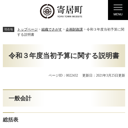
ペ
メ
Menu
ー
ニ
ジ
ュ
の
ー
先
を
トップページ
>
組織でさがす
>
企画財政課
>
令和３年度当初予算に関
現在地
頭
飛
する説明書
で
ば
す。
し
本
て
文
令和３年度当初予算に関する説明書
本
文
へ
ページID：0022432
更新日：2021年3月25日更新
一般会計
総括表