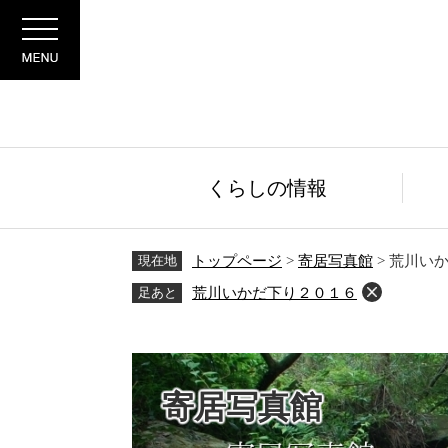
ペ
メ
Menu
ー
ニ
ジ
ュ
の
ー
先
を
頭
飛
で
ば
す。
し
くらしの情報
て
本
文
現在地
トップページ
>
寄居写真館
>
荒川い
へ
足あと
荒川いかだ下り２０１６
寄居写真館