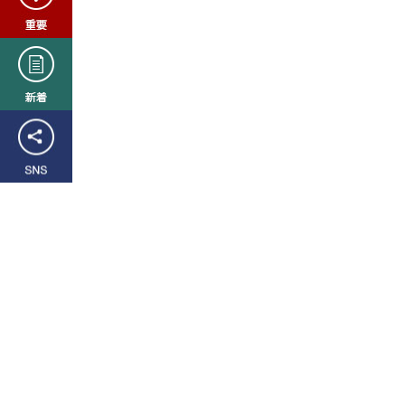
新
着
SNS