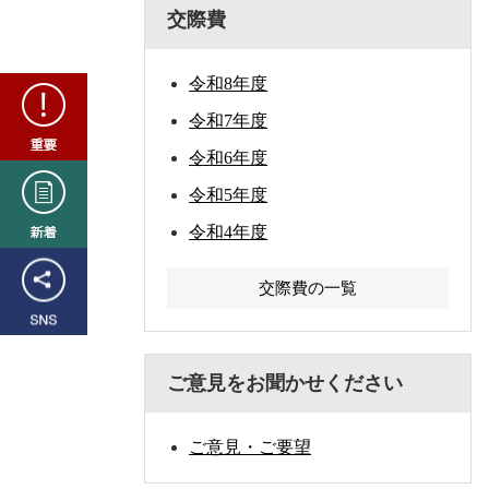
交際費
令和8年度
重
要
令和7年度
令和6年度
新
令和5年度
着
令和4年度
SNS
交際費の一覧
ご意見をお聞かせください
ご意見・ご要望