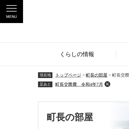
ペ
メ
Menu
ー
ニ
ジ
ュ
の
ー
先
を
頭
飛
で
ば
す。
し
くらしの情報
て
本
文
現在地
トップページ
>
町長の部屋
>
町長交際
へ
足あと
町長交際費 令和4年7月
町長の部屋