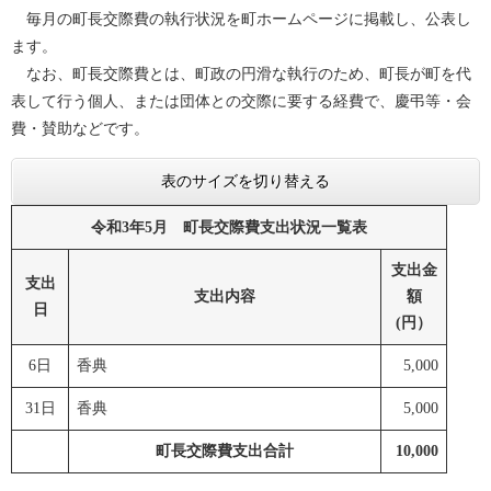
毎月の町長交際費の執行状況を町ホームページに掲載し、公表し
ます。
なお、町長交際費とは、町政の円滑な執行のため、町長が町を代
表して行う個人、または団体との交際に要する経費で、慶弔等・会
費・賛助などです。
表のサイズを切り替える
令和3年5月 町長交際費支出状況一覧表
支出金
支出
支出内容
額
日
(円）
6日
香典
5,000
31日
香典
5,000
町長交際費支出合計
10,000