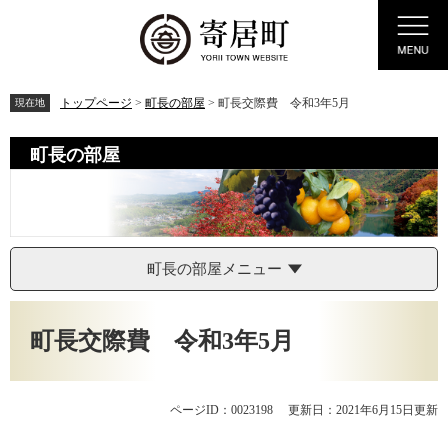
ペ
メ
Menu
ー
ニ
ジ
ュ
の
ー
先
を
トップページ
>
町長の部屋
>
町長交際費 令和3年5月
現在地
頭
飛
で
ば
町長の部屋
す。
し
て
本
文
へ
町長の部屋メニュー
本
文
町長交際費 令和3年5月
ページID：0023198
更新日：2021年6月15日更新