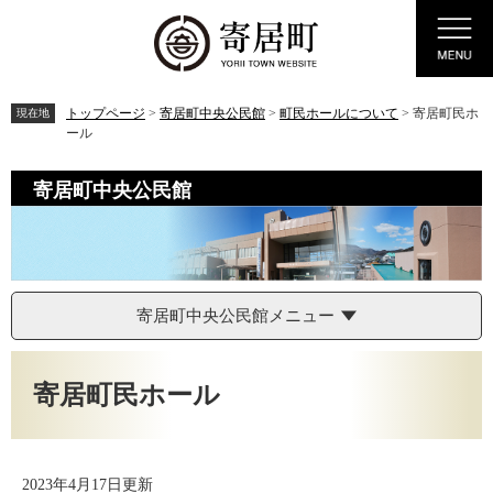
ペ
メ
Menu
ー
ニ
ジ
ュ
の
ー
先
を
トップページ
>
寄居町中央公民館
>
町民ホールについて
>
寄居町民ホ
現在地
頭
飛
ール
で
ば
す。
し
寄居町中央公民館
て
本
文
へ
寄居町中央公民館メニュー
本
文
寄居町民ホール
2023年4月17日更新