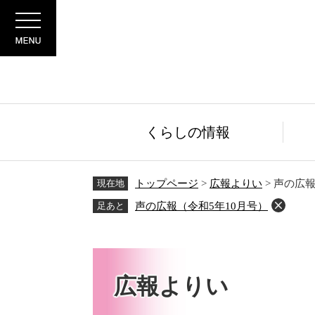
ペ
メ
Menu
ー
ニ
ジ
ュ
の
ー
先
を
頭
飛
で
ば
す。
し
くらしの情報
て
本
文
現在地
トップページ
>
広報よりい
>
声の広報
へ
足あと
声の広報（令和5年10月号）
広報よりい