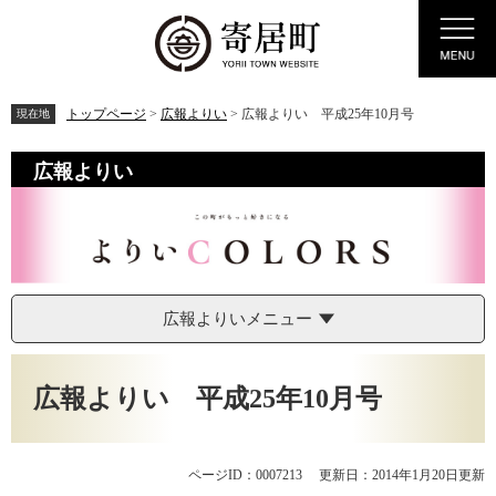
ペ
メ
Menu
ー
ニ
ジ
ュ
の
ー
先
を
トップページ
>
広報よりい
>
広報よりい 平成25年10月号
現在地
頭
飛
で
ば
広報よりい
す。
し
て
本
文
へ
広報よりいメニュー
本
文
広報よりい 平成25年10月号
ページID：0007213
更新日：2014年1月20日更新