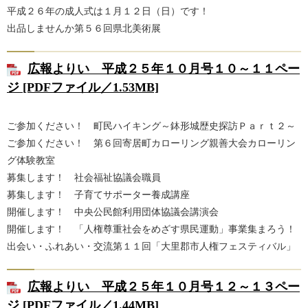
平成２６年の成人式は１月１２日（日）です！
出品しませんか第５６回県北美術展
広報よりい 平成２５年１０月号１０～１１ペー
ジ [PDFファイル／1.53MB]
ご参加ください！ 町民ハイキング～鉢形城歴史探訪Ｐａｒｔ２～
ご参加ください！ 第６回寄居町カローリング親善大会カローリン
グ体験教室
募集します！ 社会福祉協議会職員
募集します！ 子育てサポーター養成講座
開催します！ 中央公民館利用団体協議会講演会
開催します！ 「人権尊重社会をめざす県民運動」事業集まろう！
出会い・ふれあい・交流第１１回「大里郡市人権フェスティバル」
広報よりい 平成２５年１０月号１２～１３ペー
ジ [PDFファイル／1.44MB]