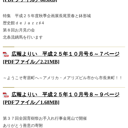
特集 平成２５年度秋季企画展長尾景春と鉢形城
歴史館ｄｅＪａｚｚ♯４
第８回お月見の会
北条流鏑馬を行います
広報よりい 平成２５年１０月号６～７ページ
[PDFファイル／2.21MB]
～ようこそ寄居町へ～アメリカ・メアリズビル市から市長来町！！
広報よりい 平成２５年１０月号８～９ページ
[PDFファイル／1.68MB]
第３７回全国育樹祭お手入れ行事金尾山で開催
ありがとう善意の寄附