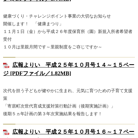
健康づくり・チャレンジポイント事業の大切なお知らせ
開催します！ 「健康まつり」
１１月１日（金）から平成２６年度保育所（園）新規入所者希望者
受付
１０月は里親月間です～里親制度をご存じですか～
広報よりい 平成２５年１０月号１４～１５ペー
ジ [PDFファイル／1.82MB]
次代を担う子どもが健やかに生まれ、元気に育つための子育て支援
策
「寄居町次世代育成支援対策行動計画（後期実施計画）」
後期５ヵ年計画の第３年次実施結果を報告します！
広報よりい 平成２５年１０月号１６～１７ペー