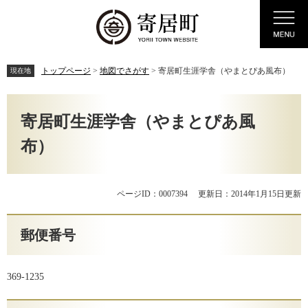
ペ
メ
Menu
ー
ニ
ジ
ュ
の
ー
先
を
トップページ
>
地図でさがす
>
寄居町生涯学舎（やまとぴあ風布）
現在地
頭
飛
で
ば
本
す。
し
文
寄居町生涯学舎（やまとぴあ風
て
本
布）
文
へ
ページID：0007394
更新日：2014年1月15日更新
郵便番号
369-1235