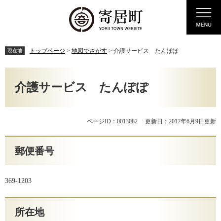
ペ
メ
Menu
ー
ニ
ジ
ュ
の
ー
先
を
トップページ
>
地図でさがす
>
介護サービス たんぽぽ
現在地
頭
飛
で
ば
本
す。
し
文
介護サービス たんぽぽ
て
本
文
へ
ページID：0013082
更新日：2017年6月9日更新
郵便番号
369-1203
所在地