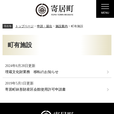
ペ
メ
Menu
ー
ニ
ジ
ュ
の
ー
先
を
トップページ
>
申請・届出
>
施設案内
>
町有施設
現在地
頭
飛
で
ば
本
す。
し
文
町有施設
て
本
文
へ
2024年6月28日更新
埋蔵文化財業務 移転のお知らせ
2019年5月1日更新
寄居町鉢形財産区会館使用許可申請書