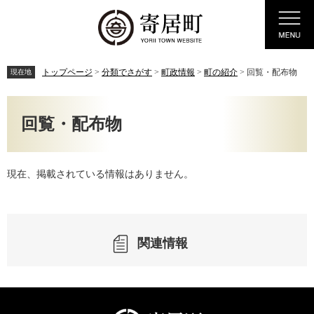
ペ
メ
Menu
ー
ニ
ジ
ュ
の
ー
先
を
トップページ
>
分類でさがす
>
町政情報
>
町の紹介
>
回覧・配布物
現在地
頭
飛
で
ば
本
す。
し
文
回覧・配布物
て
本
文
へ
現在、掲載されている情報はありません。
関連情報