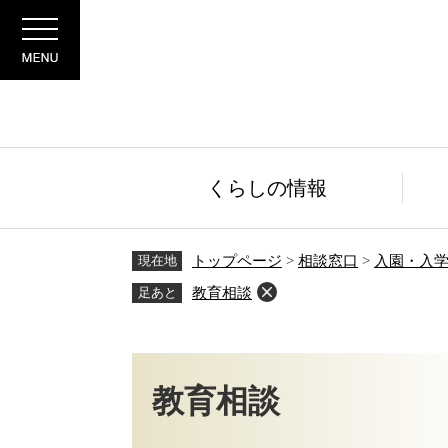
ペ
メ
Menu
ー
ニ
ジ
ュ
の
ー
先
を
頭
飛
で
ば
す。
し
くらしの情報
て
本
文
現在地
トップページ
>
相談窓口
>
入園・入
へ
足あと
教育相談
本
文
教育相談