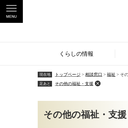
ペ
メ
Menu
ー
ニ
ジ
ュ
の
ー
先
を
頭
飛
で
ば
す。
し
くらしの情報
て
本
文
現在地
トップページ
>
相談窓口
>
福祉
>
そ
へ
足あと
その他の福祉・支援
本
文
その他の福祉・支援