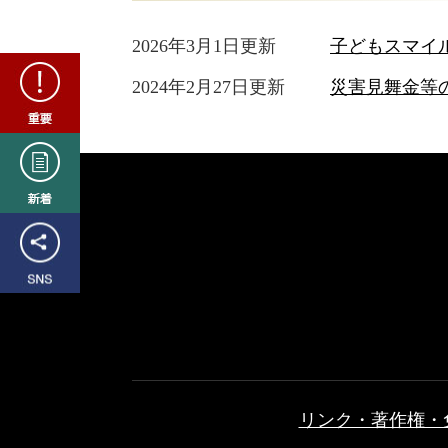
2026年3月1日更新
子どもスマイ
重
2024年2月27日更新
災害見舞金等
要
新
着
SNS
リンク・著作権・