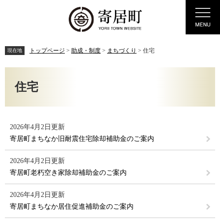
ペ
メ
Menu
ー
ニ
ジ
ュ
の
ー
先
を
トップページ
>
助成・制度
>
まちづくり
>
住宅
現在地
頭
飛
で
ば
本
す。
し
文
住宅
て
本
文
へ
2026年4月2日更新
寄居町まちなか旧耐震住宅除却補助金のご案内
2026年4月2日更新
寄居町老朽空き家除却補助金のご案内
2026年4月2日更新
寄居町まちなか居住促進補助金のご案内