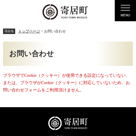
ペ
メ
Menu
ー
ニ
ジ
ュ
の
ー
先
を
トップページ
>
お問い合わせ
現在地
頭
飛
で
ば
本
す。
し
文
お問い合わせ
て
本
文
へ
ブラウザでCookie（クッキー）が使用できる設定になっていない、
または、ブラウザがCookie（クッキー）に対応していないため、お
問い合わせフォームをご利用頂けません。