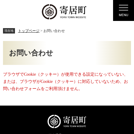
ペ
メ
Menu
ー
ニ
ジ
ュ
の
ー
先
を
トップページ
>
お問い合わせ
現在地
頭
飛
で
ば
本
す。
し
文
お問い合わせ
て
本
文
へ
ブラウザでCookie（クッキー）が使用できる設定になっていない、
または、ブラウザがCookie（クッキー）に対応していないため、お
問い合わせフォームをご利用頂けません。