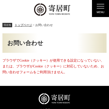
ペ
メ
Menu
ー
ニ
ジ
ュ
の
ー
先
を
トップページ
>
お問い合わせ
現在地
頭
飛
で
ば
本
す。
し
文
お問い合わせ
て
本
文
へ
ブラウザでCookie（クッキー）が使用できる設定になっていない、
または、ブラウザがCookie（クッキー）に対応していないため、お
問い合わせフォームをご利用頂けません。