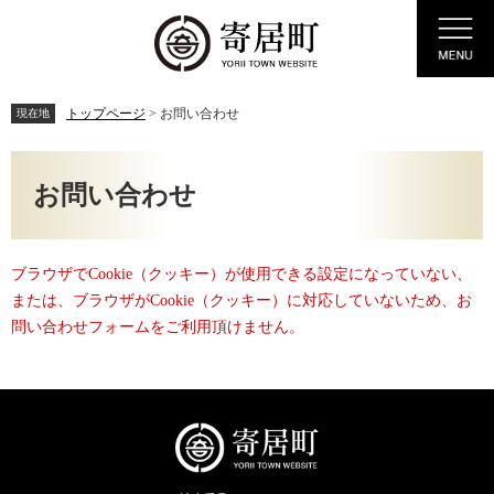
ペ
メ
Menu
ー
ニ
ジ
ュ
の
ー
先
を
トップページ
>
お問い合わせ
現在地
頭
飛
で
ば
本
す。
し
文
お問い合わせ
て
本
文
へ
ブラウザでCookie（クッキー）が使用できる設定になっていない、
または、ブラウザがCookie（クッキー）に対応していないため、お
問い合わせフォームをご利用頂けません。