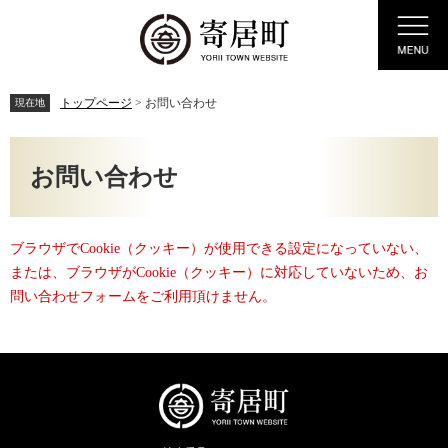
ペ
メ
Menu
ー
ニ
ジ
ュ
の
ー
先
を
トップページ
>
お問い合わせ
現在地
頭
飛
で
ば
本
す。
し
文
お問い合わせ
て
本
文
へ
ブラウザでCookie（クッキー）が使用できる設定になっていない、
または、ブラウザがCookie（クッキー）に対応していないため、お
問い合わせフォームをご利用頂けません。