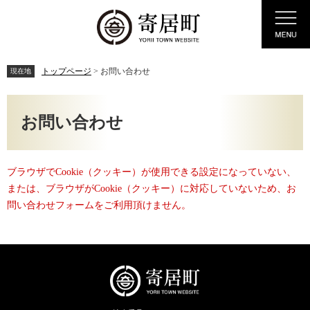
ペ
メ
Menu
ー
ニ
ジ
ュ
の
ー
先
を
トップページ
>
お問い合わせ
現在地
頭
飛
で
ば
本
す。
し
文
お問い合わせ
て
本
文
へ
ブラウザでCookie（クッキー）が使用できる設定になっていない、
または、ブラウザがCookie（クッキー）に対応していないため、お
問い合わせフォームをご利用頂けません。