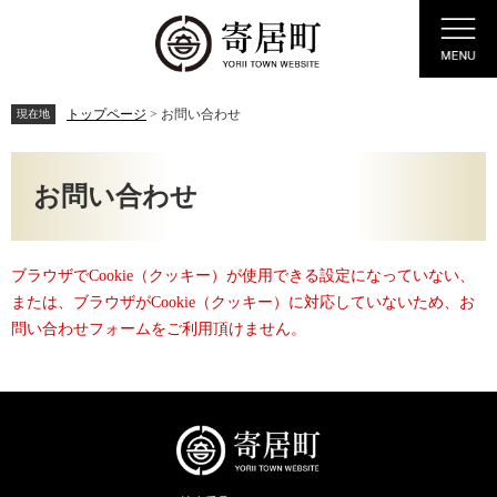
ペ
メ
Menu
ー
ニ
ジ
ュ
の
ー
先
を
トップページ
>
お問い合わせ
現在地
頭
飛
で
ば
本
す。
し
文
お問い合わせ
て
本
文
へ
ブラウザでCookie（クッキー）が使用できる設定になっていない、
または、ブラウザがCookie（クッキー）に対応していないため、お
問い合わせフォームをご利用頂けません。